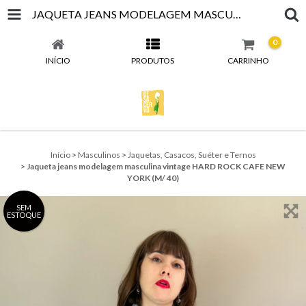
JAQUETA JEANS MODELAGEM MASCULINA VINTAGE HARD ROCK CAFE NEW YORK (M/ 40)
0
INÍCIO
PRODUTOS
CARRINHO
Início
>
Masculinos
>
Jaquetas, Casacos, Suéter e Ternos
>
Jaqueta jeans modelagem masculina vintage HARD ROCK CAFE NEW
YORK (M/ 40)
SEM
ESTOQUE