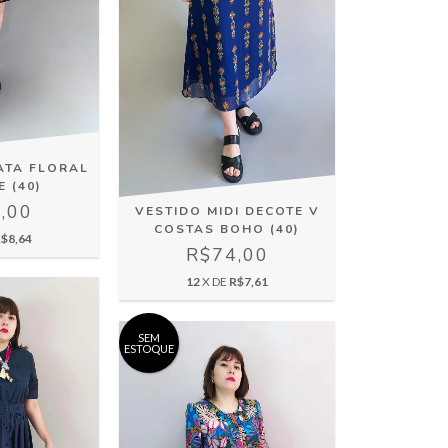
ATA FLORAL
 (40)
,00
VESTIDO MIDI DECOTE V
COSTAS BOHO (40)
$8,64
R$74,00
12
X DE
R$7,61
SEM
ESTOQUE