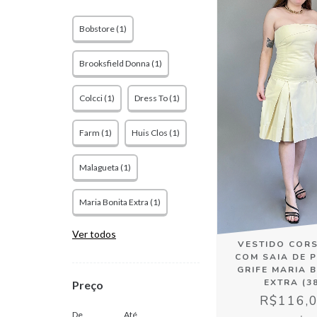
Bobstore (1)
Brooksfield Donna (1)
Colcci (1)
Dress To (1)
Farm (1)
Huis Clos (1)
Malagueta (1)
Maria Bonita Extra (1)
Ver todos
VESTIDO CORS
COM SAIA DE 
GRIFE MARIA 
EXTRA (3
Preço
R$116,
De
Até