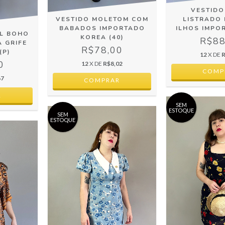
VESTIDO
LISTRADO
VESTIDO MOLETOM COM
ILHOS IMPO
BABADOS IMPORTADO
AL BOHO
KOREA (40)
R$88
 GRIFE
R$78,00
(P)
12
X DE
R
0
12
X DE
R$8,02
67
SEM
ESTOQUE
SEM
ESTOQUE