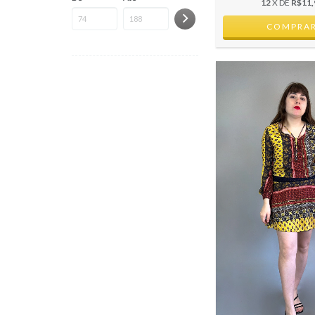
12
X DE
R$11,