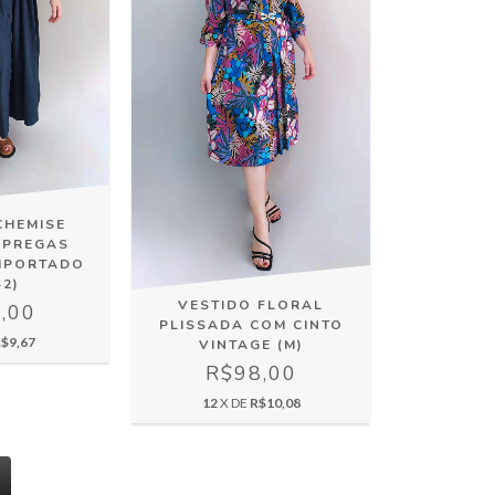
CHEMISE
 PREGAS
IMPORTADO
42)
VESTIDO FLORAL
,00
PLISSADA COM CINTO
$9,67
VINTAGE (M)
R$98,00
12
X DE
R$10,08