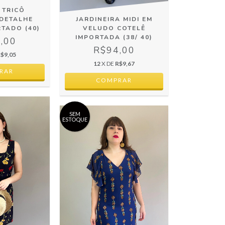
 TRICÔ
 DETALHE
JARDINEIRA MIDI EM
RTADO (40)
VELUDO COTELÊ
IMPORTADA (38/ 40)
,00
R$94,00
$9,05
12
X DE
R$9,67
SEM
ESTOQUE