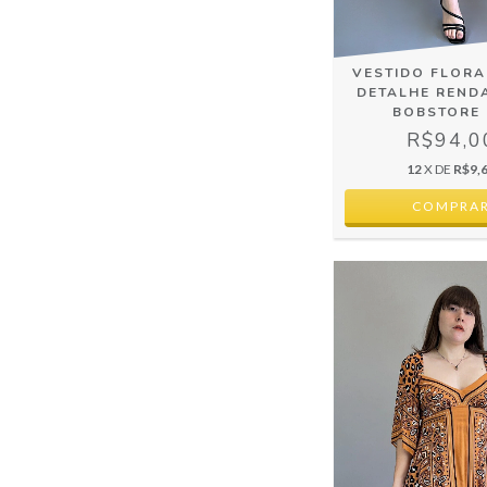
VESTIDO FLOR
DETALHE RENDA
BOBSTORE 
R$94,0
12
X DE
R$9,