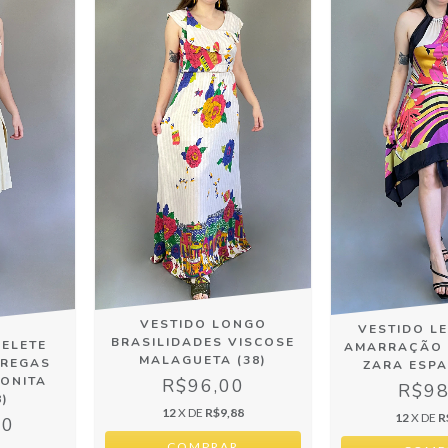
VESTIDO LONGO
VESTIDO L
BRASILIDADES VISCOSE
ELETE
AMARRAÇÃO 
MALAGUETA (38)
PREGAS
ZARA ESPA
BONITA
R$96,00
R$98
8)
12
X DE
R$9,88
12
X DE
R
00