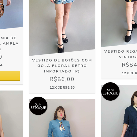
MIX DE
A AMPLA
)
VESTIDO REG
0
VINTAGE
VESTIDO DE BOTÕES COM
R$84
64
GOLA FLORAL RETRÔ
IMPORTADO (P)
12
X DE
R
R$86,00
12
X DE
R$8,85
SEM
ESTOQUE
SEM
ESTOQUE