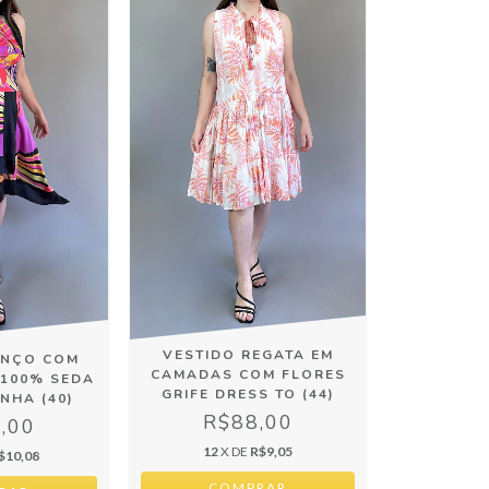
VESTIDO REGATA EM
ENÇO COM
CAMADAS COM FLORES
100% SEDA
GRIFE DRESS TO (44)
NHA (40)
R$88,00
,00
12
X DE
R$9,05
$10,08