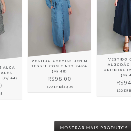
VESTIDO 
VESTIDO CHEMISE DENIM
ALGODÃO
TESSEL COM CINTO ZARA
DE ALÇA
ORIENTAL 
(M/ 40)
GALES
(M/ 
R$98,00
 (G/ 44)
R$94
0
12
X DE
R$10,08
12
X DE
R
88
MOSTRAR MAIS PRODUTOS