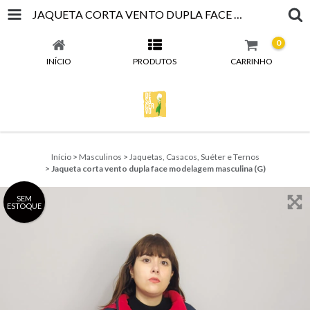
JAQUETA CORTA VENTO DUPLA FACE MODELAGEM MASCULINA (G)
0
INÍCIO
PRODUTOS
CARRINHO
Início
>
Masculinos
>
Jaquetas, Casacos, Suéter e Ternos
>
Jaqueta corta vento dupla face modelagem masculina (G)
SEM
ESTOQUE