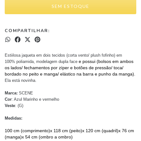
COMPARTILHAR:
Estiilosa jaqueta em dois tecidos (corta vento/ plush fofinho) em
e possui (bolsos em ambos 
100% poliamida, modelagem dupla face
os lados/ fechamentos por zíper e botões de pressão/ toca/ 
bordado no peito e manga/ elástico na barra e punho da manga). 
Ela está novinha.
Marca:
SCENE
Cor
: Azul Marinho e vermelho
Veste
: (G)
Medidas:
100 cm (comprimento)x 118 cm (peito)x 120 cm (quadril)x 76 cm 
(manga)x 54 cm (ombro a ombro)