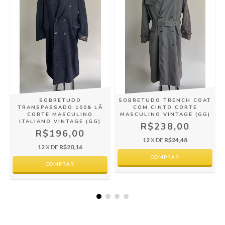
O
SOBRETUDO
SOBRETUDO TRENCH COAT
TRANSPASSADO 100& LÃ
COM CINTO CORTE
CORTE MASCULINO
MASCULINO VINTAGE (GG)
ITALIANO VINTAGE (GG)
R$238,00
R$196,00
12
X DE
R$24,48
12
X DE
R$20,16