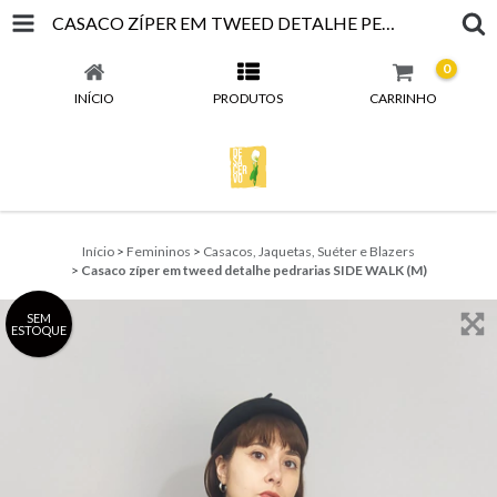
CASACO ZÍPER EM TWEED DETALHE PEDRARIAS SIDE WALK (M)
0
INÍCIO
PRODUTOS
CARRINHO
Início
>
Femininos
>
Casacos, Jaquetas, Suéter e Blazers
>
Casaco zíper em tweed detalhe pedrarias SIDE WALK (M)
SEM
ESTOQUE