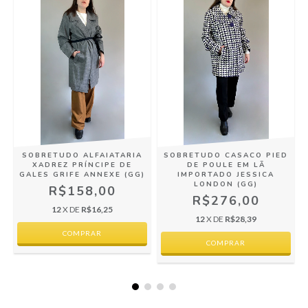
SOBRETUDO ALFAIATARIA
SOBRETUDO CASACO PIED
E
XADREZ PRÍNCIPE DE
DE POULE EM LÃ
GALES GRIFE ANNEXE (GG)
IMPORTADO JESSICA
LONDON (GG)
R$158,00
R$276,00
12
X DE
R$16,25
12
X DE
R$28,39