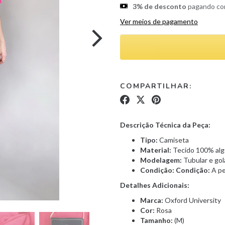
3% de desconto
pagando c
Ver meios de pagamento
COMPARTILHAR:
Descrição Técnica da Peça:
Tipo:
Camiseta
Material:
Tecido 100% al
Modelagem:
Tubular e gol
Condição:
Condição:
A pe
Detalhes Adicionais:
Marca:
Oxford University
Cor:
Rosa
Tamanho:
(M)