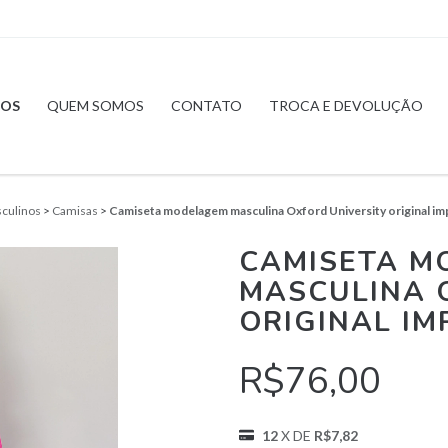
OS
QUEM SOMOS
CONTATO
TROCA E DEVOLUÇÃO
culinos
>
Camisas
>
Camiseta modelagem masculina Oxford University original im
CAMISETA M
MASCULINA 
ORIGINAL IM
R$76,00
12
X DE
R$7,82