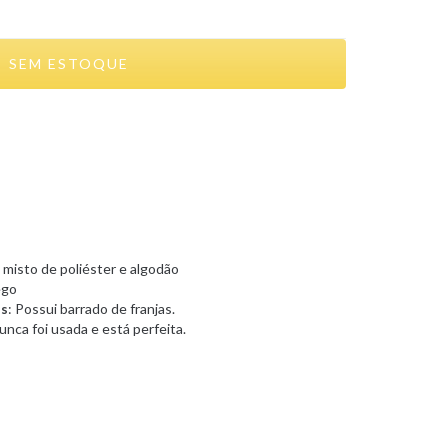
misto de poliéster e algodão
ego
is
: Possui barrado de franjas.
nca foi usada e está perfeita.