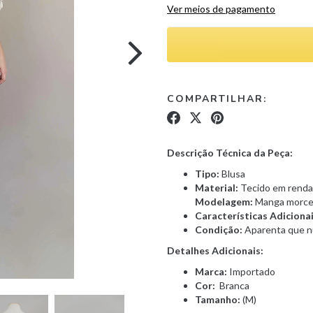
Ver meios de pagamento
COMPARTILHAR:
Descrição Técnica da Peça:
Tipo:
Blusa
Material:
Tecido em renda 
Modelagem:
Manga morc
Características Adiciona
Condição:
Aparenta que nu
Detalhes Adicionais:
Marca:
Importado
Cor:
Branca
Tamanho:
(M)