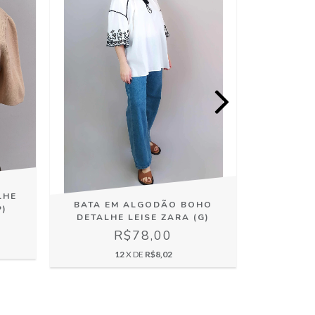
LHE
BATA EM ALGODÃO BOHO
BLUSA
P)
DETALHE LEISE ZARA (G)
LATERA
R$78,00
12
X DE
R$8,02