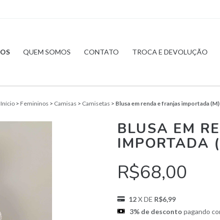
OS
QUEM SOMOS
CONTATO
TROCA E DEVOLUÇÃO
Início
>
Femininos
>
Camisas
>
Camisetas
>
Blusa em renda e franjas importada (M)
BLUSA EM R
IMPORTADA (
R$68,00
12
X DE
R$6,99
3% de desconto
pagando c