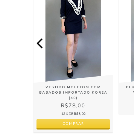
ECORTE
VESTIDO MOLETOM COM
BLU
ADO (M)
BABADOS IMPORTADO KOREA
(40)
0
R$78,00
8
12
X DE
R$8,02